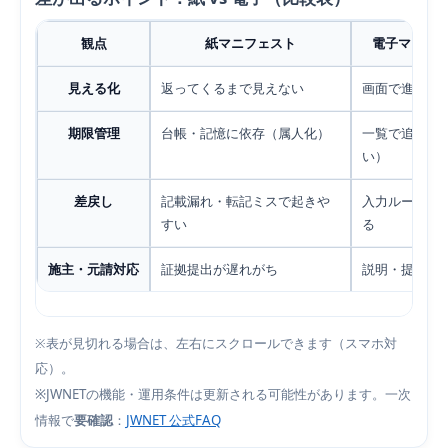
観点
紙マニフェスト
電子マニフェ
見える化
返ってくるまで見えない
画面で進捗が
期限管理
台帳・記憶に依存（属人化）
一覧で追いや
い）
差戻し
記載漏れ・転記ミスで起きや
入力ルールと
すい
る
施主・元請対応
証拠提出が遅れがち
説明・提出が
※表が見切れる場合は、左右にスクロールできます（スマホ対
応）。
※JWNETの機能・運用条件は更新される可能性があります。一次
情報で
要確認
：
JWNET 公式FAQ