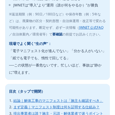
JWNETは“導入”より“運用（誰が何をやるか）”が勝負
※返送期限（例：90日／180日など）や保存年数（例：5年な
ど）は、廃棄物の区分・契約形態・自治体運用・改正等で変わる
可能性があります。断定せず、必ず一次情報（
JWNET 公式FAQ
／自治体案内／環境省等）で
要確認
の前提でお読みください。
現場でよく聞く“生の声”：
「電子マニフェスト化が進んでない」「分かる人がいない」
「紙でも電子でも、惰性で回してる」
──この状態が一番危ないです。忙しいほど、事故は“静か
に”増えます。
目次（タップで開閉）
結論｜解体工事のマニフェストは「施主も確認すべき」
まず定義｜マニフェスト制度は何を証明する仕組み？
排出事業者は誰？施主・元請・解体業者で迷うポイント