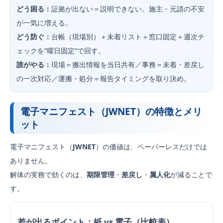
どう困る：
証拠が出ない＝説明できない。施主・元請の不安
が一気に増える。
どう防ぐ：
台帳（現場別）＋未着リスト＋窓口固定＋週次チ
ェックを“曜日固定”で回す。
誰がやる：
現場＝搬出情報を当日共有／事務＝未着・差戻し
の一次対応／運搬・処分＝報告タイミングを取り決め。
電子マニフェスト（JWNET）の特徴とメリ
ット
電子マニフェスト（
JWNET
）の価値は、ペーパーレスだけでは
ありません。
解体の実務で効くのは、
期限管理
・
差戻し
・
属人化
が減ることで
す。
差が出るポイント：紙 vs 電子（比較表）