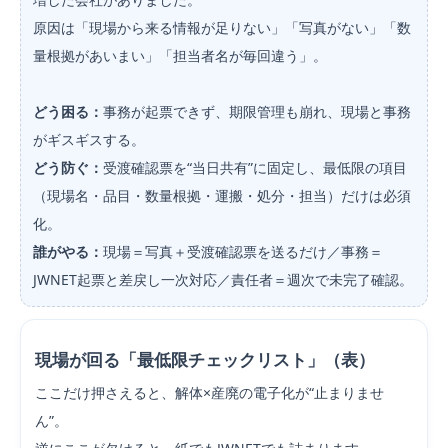
原因は「現場から来る情報が足りない」「写真がない」「数
量根拠があいまい」「担当者名が毎回違う」。
どう困る：
事務が起票できず、期限管理も崩れ、現場と事務
がギスギスする。
どう防ぐ：
受渡確認票を“当日共有”に固定し、最低限の項目
（現場名・品目・数量根拠・運搬・処分・担当）だけは必須
化。
誰がやる：
現場＝写真＋受渡確認票を送るだけ／事務＝
JWNET起票と差戻し一次対応／責任者＝週次で未完了確認。
現場が回る「最低限チェックリスト」（表）
ここだけ押さえると、解体×産廃の電子化が“止まりませ
ん”。