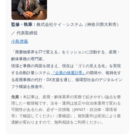
監修・執筆：
株式会社ケイ・システム（神奈川県大和市）
／ 代表取締役
小島啓義
「廃棄物業界をITで変える」をミッションに活動する、産廃・
解体事務の専門家。
現場と事務の両面を踏まえ、現在は「ゴミの見える化」を実現
する自動計量システム
『企業の体重計®』
の開発や、複雑化す
る産廃事務の代行・DX支援を通じ、循環型社会のデジタルイン
フラ構築を推進中。
免責：
本記事は、産廃・解体業界の実務で起きやすい論点を整
理した一般情報です。法令・運用は改正や自治体運用で変わる
可能性があるため、必ず一次情報（JWNET・自治体・環境省
等）で確認してください（要確認）。個別案件は状況により最
適解が変わりますので、無料相談をご利用ください。