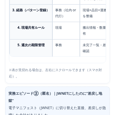
3. 経路（パターン登録）
事務（社内 or
現場×品目×運搬×処
代行）
を整備
4. 現場共有ルール
現場
搬出情報・数量根拠
有
5. 週次の期限管理
事務
未完了一覧・差戻し
確認
※表が見切れる場合は、左右にスクロールできます（スマホ対
応）。
実務エピソード②（匿名）｜JWNETにしたのに“差戻し地
獄”
電子マニフェスト（JWNET）に切り替えた直後、差戻しが急
増した会社がありました。