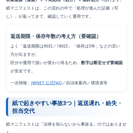
紙マニフェストは、この流れの中で「処理が進んだ証拠（写
し）」が返ってきて、確認していく運用です。
返送期限・保存年数の考え方（要確認）
よく「返送期限は90日／180日」「保存は5年」などの言い
方が出ますが、
区分や運用で扱いが変わり得るため、
数字は断定せず要確認
が安全です。
一次情報：
JWNET 公式FAQ
／自治体案内／環境省等
紙で起きやすい事故3つ｜返送遅れ・紛失・
担当交代
紙マニフェストは「法律を知らないから事故る」のではありませ
ん。