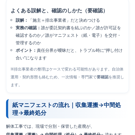
よくある誤解と、確認のしかた（要確認）
誤解：
「施主＝排出事業者」だと決めつける
実務の確認：
誰が委託契約書を結ぶのか／誰が許可証を
確認するのか／誰がマニフェスト（紙・電子）を交付・
管理するのか
ポイント：
責任分界が曖昧だと、トラブル時に“押し付け
合い”になります
※排出事業者の整理はケースで変わる可能性があります。自治体
運用・契約形態も絡むため、一次情報・専門家で
要確認
を推奨し
ます。
紙マニフェストの流れ｜収集運搬→中間処
理→最終処分
解体工事では、現場で分別・保管した産廃が、
収集運搬（運搬）→ 中間処理（処分）→ 最終処分
へ流れます。