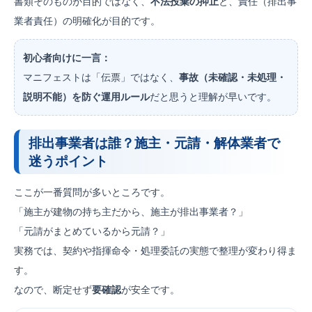
書類そのものが目的ではなく、
不法投棄の抑止
と、責任（排出事
業者責任）の明確化が目的です。
初心者向けに一言：
マニフェストは「伝票」ではなく、
事故（未確認・未処理・
説明不能）を防ぐ運用ルール
だと思うと理解が早いです。
排出事業者は誰？施主・元請・解体業者で
迷うポイント
ここが一番質問が多いところです。
「施主が建物の持ち主だから、施主が排出事業者？」
「元請がまとめているから元請？」
実務では、契約や指揮命令・処理委託の実態で整理が変わり得ま
す。
なので、断定せず
要確認
が安全です。