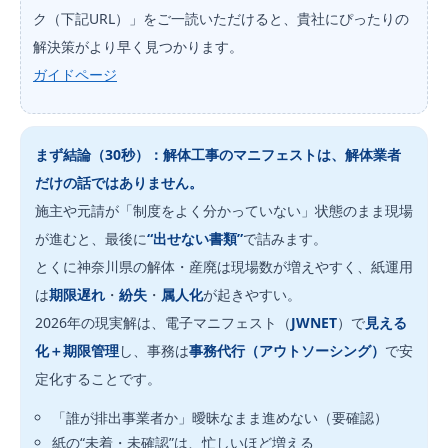
ク（下記URL）」をご一読いただけると、貴社にぴったりの
解決策がより早く見つかります。
ガイドページ
まず結論（30秒）：解体工事のマニフェストは、解体業者
だけの話ではありません。
施主や元請が「制度をよく分かっていない」状態のまま現場
が進むと、最後に
“出せない書類”
で詰みます。
とくに神奈川県の解体・産廃は現場数が増えやすく、紙運用
は
期限遅れ
・
紛失
・
属人化
が起きやすい。
2026年の現実解は、電子マニフェスト（
JWNET
）で
見える
化＋期限管理
し、事務は
事務代行（アウトソーシング）
で安
定化することです。
「誰が排出事業者か」曖昧なまま進めない（要確認）
紙の“未着・未確認”は、忙しいほど増える