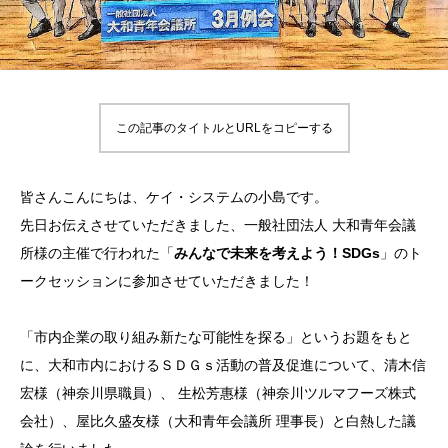
この記事のタイトルとURLをコピーする
皆さんこんにちは、ケイ・システムの小島です。
先日お伝えさせていただきました、⼀般社団法⼈ ⼤和⻘年会議
所様の主催で行われた「
みんなで未来を考えよう！SDGs
」のト
ークセッションに参加させていただきました！
「市内企業の取り組み新たな可能性を探る」というお題をもと
に、大和市内におけるＳＤＧｓ活動の普及促進について、清⽊信
宏様（神奈川県職員）、 ⽣松芳惠様（神奈川ツルマフーズ株式
会社）、屋⽐久盛友様（⼤和⻘年会議所 理事⻑）と白熱した議