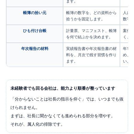
ます。
帳簿の拾い元
帳簿の数字を、どの資料から
人に
拾うかを固定します。
数字
ひも付け台帳
計量票、マニフェスト、帳簿
案件
を何で結ぶかを決めます。
く、
年次報告の材料
実績報告書や年次報告書の材
年1
料を、月次で残す習慣を作り
め、
ます。
い。
未経験者でも回る会社は、能力より順番が整っています
「分からないことは社長の指示を仰ぐ」では、いつまでも抜
けられません。
まずは、社長に聞かなくても進められる部分を増やす。
それが、属人化の排除です。