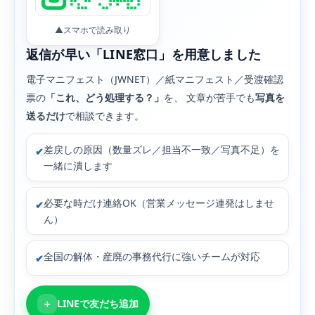
▲スマホで読み取り
返信が早い「LINE窓口」を用意しました
電子マニフェスト（JWNET）／紙マニフェスト／受渡確認
票の
「これ、どう処理する？」
を、 文章が苦手でも
写真を
送るだけ
で相談できます。
差戻しの原因（数量ズレ／担当不一致／写真不足）を
✔
一緒に潰します
必要な時だけ連絡OK（営業メッセージ連発はしませ
✔
ん）
全国の解体・産廃の事務代行に強いチームが対応
✔
＋
LINEで友だち追加