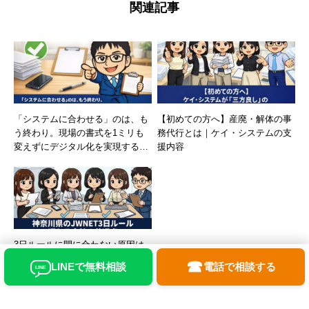
関連記事
「システムに合わせる」のは、も
【初めての方へ】産廃・解体の事
う終わり。現場の書式を1ミリも
務代行とは｜ケイ・システムの支
変えずにデジタル化を実現する、
援内容
ケイ・システム独自の『人間OC
R』とは？
3日ルールに間に合わない原因は
入力ではない｜JWNET対策
☎
LINEで無料相談
電話で相談する
LINE