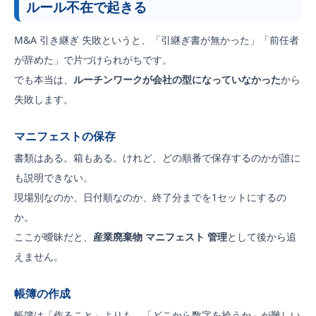
ルール不在で起きる
M&A 引き継ぎ 失敗というと、「引継ぎ書が無かった」「前任者
が辞めた」で片づけられがちです。
でも本当は、
ルーチンワークが会社の型になっていなかった
から
失敗します。
マニフェストの保存
書類はある。箱もある。けれど、どの順番で保存するのかが誰に
も説明できない。
現場別なのか、日付順なのか、終了分までを1セットにするの
か。
ここが曖昧だと、
産業廃棄物 マニフェスト 管理
として後から追
えません。
帳簿の作成
帳簿は「作ること」よりも、「どこから数字を拾うか」が難しい