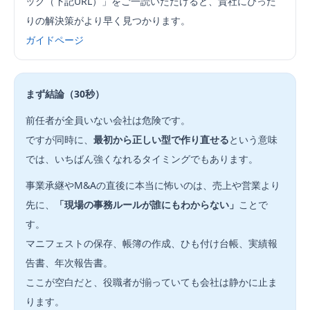
ック（下記URL）」をご一読いただけると、貴社にぴった
りの解決策がより早く見つかります。
ガイドページ
まず結論（30秒）
前任者が全員いない会社は危険です。
ですが同時に、
最初から正しい型で作り直せる
という意味
では、いちばん強くなれるタイミングでもあります。
事業承継やM&Aの直後に本当に怖いのは、売上や営業より
先に、
「現場の事務ルールが誰にもわからない」
ことで
す。
マニフェストの保存、帳簿の作成、ひも付け台帳、実績報
告書、年次報告書。
ここが空白だと、役職者が揃っていても会社は静かに止ま
ります。