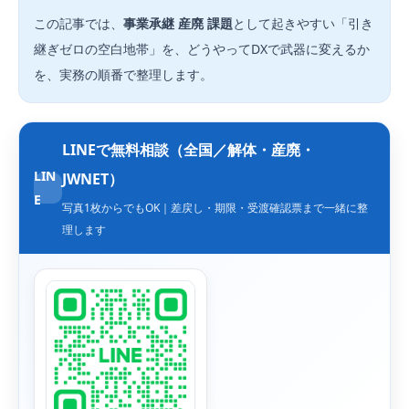
この記事では、
事業承継 産廃 課題
として起きやすい「引き
継ぎゼロの空白地帯」を、どうやってDXで武器に変えるか
を、実務の順番で整理します。
LINEで無料相談（全国／解体・産廃・
LIN
JWNET）
E
写真1枚からでもOK｜差戻し・期限・受渡確認票まで一緒に整
理します