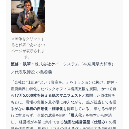
※画像をクリックす
ると代表ごあいさつ
ページが表示されま
す。
監修・執筆：
株式会社ケイ・システム（神奈川県大和市）
／代表取締役 小島啓義
「会社に“仕組み”という資産を。」をミッションに掲げ、解体・
産廃業界に特化したバックオフィス構築支援を展開。 かつて自
ら
17万5,000枚を超える紙のマニフェスト
と格闘した原体験を
もとに、現場の負担を最小限に抑えながら、 誰が担当しても揺
るがない
事務の自動化・標準化
を提唱している。 単なる作業代
行に留まらず、企業の成長を阻む
「属人化」
を根本から解消
し、 経営者が本業に集中できる
強固な経営基盤（仕組み）
の構
築を伴走支援。 現在は「ゴミの見える化」を実現する自動計量