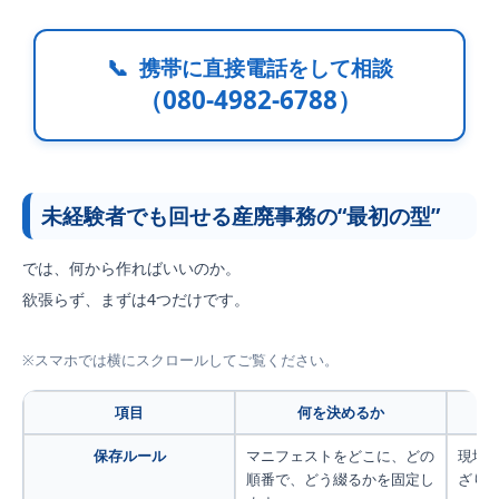
📞
携帯に直接電話をして相談
（080-4982-6788）
未経験者でも回せる産廃事務の“最初の型”
では、何から作ればいいのか。
欲張らず、まずは4つだけです。
※スマホでは横にスクロールしてご覧ください。
項目
何を決めるか
保存ルール
マニフェストをどこに、どの
現場
順番で、どう綴るかを固定し
ざり