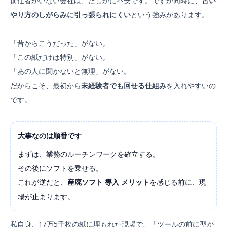
前任者がいない会社は、たしかに不安です。ですが同時に、
古い
やり方のしがらみに引っ張られにくい
という強みがあります。
「昔からこうだった」がない。
「この紙だけは特別」がない。
「あの人に聞かないと無理」がない。
だからこそ、最初から
未経験者でも回せる仕組み
を入れやすいの
です。
大事なのは順番です
まずは、業務のルーチンワークを確立する。
その後にソフトを乗せる。
これが逆だと、
産廃ソフト 導入 メリット
を感じる前に、現
場が止まります。
私自身、17万5千枚の紙に埋もれた現場で、「ツールの前に型が